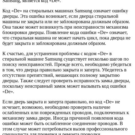
Samsung, является код «De».
Код «De» на стиральных машинах Samsung означает ошибку
дверцы. Эта ошибка возникает, если дверца стиральной
машины не закрыта или не заблокирована должным образом.
Она также может возникнуть при неисправности механизма
блокировки дверцы. Появление кода ошибки «De» означает,
что стиральная машина не может начать цикл, пока дверца не
будет закрыта и заблокирована должным образом.
К счастью, для устранения проблемы с кодом «De» в
стиральной машине Samsung существует несколько шагов по
поиску неисправностей. Прежде всего, необходимо убедиться
в том, что дверца правильно закрыта и заперта. Убедитесь в
отсутствии препятствий, мешающих полному закрытию
дверцы. Также следует проверить исправность замка дверцы,
поскольку неисправный замок может вызывать код ошибки
«De».
Если дверь закрыта и заперта правильно, но код «De» не
исчезает, возможно, необходимо проверить наличие
ослабленных или поврежденных проводов, подключенных к
механизму замка двери. Иногда причиной появления кода
ошибки может быть ослабленное соединение проводов. В
этом случае может потребоваться вызов профессионального
специалиста для проверки и ремонта проводки.